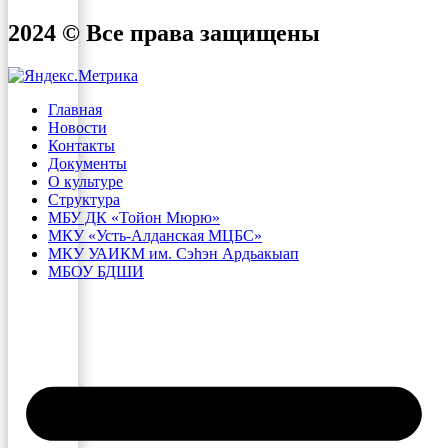
2024 © Все права защищены
Главная
Новости
Контакты
Документы
О культуре
Структура
МБУ ДК «Тойон Мюрю»
МКУ «Усть-Алданская МЦБС»
МКУ УАИКМ им. Сэһэн Ардьакыап
МБОУ БДШИ