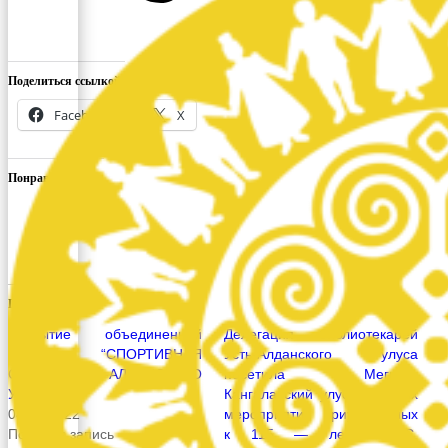
Поделиться ссылкой:
Facebook
X
Понравилось это:
Похожее
Открытие объединенной
Делегация библиотекарей
выставки “СПОРТИВНАЯ
Усть-Алданского улуса
СЛАВА УСТЬ-АЛДАНСКОГО
посетила Мегино-
УЛУСА”
Кангаласский улус в рамках
04.07.2022
мероприятий приуроченных
Похожая запись
к 115 — летию С.С.