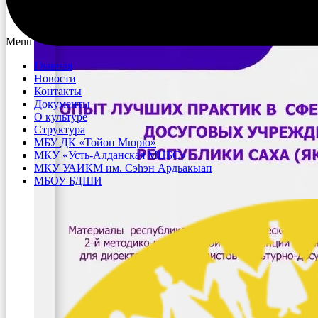
Menu
Главная
Новости
Контакты
Документы
О культуре
Структура
МБУ ДК «Тойон Мюрю»
МКУ «Усть-Алданская МЦБС»
МКУ УАИКМ им. Сэһэн Ардьакыап
МБОУ БДШИ