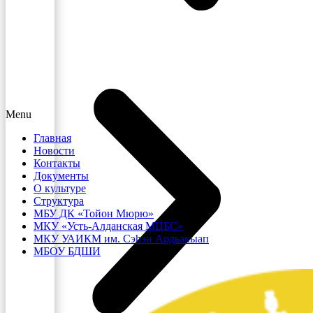
Menu
Главная
Новости
Контакты
Документы
О культуре
Структура
МБУ ДК «Тойон Мюрю»
МКУ «Усть-Алданская МЦБС»
МКУ УАИКМ им. Сэһэн Ардьакыап
МБОУ БДШИ