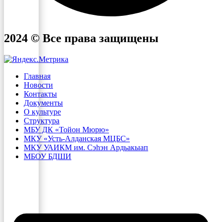
2024 © Все права защищены
Главная
Новости
Контакты
Документы
О культуре
Структура
МБУ ДК «Тойон Мюрю»
МКУ «Усть-Алданская МЦБС»
МКУ УАИКМ им. Сэһэн Ардьакыап
МБОУ БДШИ