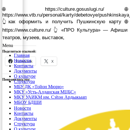
🌐 https://culture.gosuslugi.ru/ 🌐
https://www.vtb.ru/personal/karty/debetovye/pushkinskaya
👆как оформить и получить Пушкинскую карту 🌐
https://www.culture.ru/ 👆 «ПРО Культура» — Афиши
театров, музеев, выставок,
Menu
Поделиться ссылкой:
Главная
Новости
Facebook
X
Контакты
Документы
О культуре
Понравилось это:
Структура
МБУ ДК «Тойон Мюрю»
МКУ «Усть-Алданская МЦБС»
МКУ УАИКМ им. Сэһэн Ардьакыап
МБОУ БДШИ
Новости
Контакты
Документы
Структура
О культуре