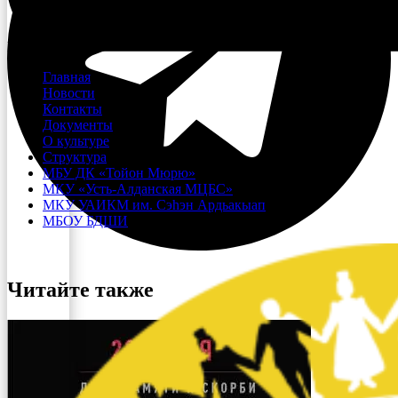
Menu
Главная
Новости
Контакты
Документы
О культуре
Структура
МБУ ДК «Тойон Мюрю»
МКУ «Усть-Алданская МЦБС»
МКУ УАИКМ им. Сэһэн Ардьакыап
МБОУ БДШИ
Читайте также