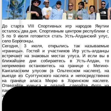
До старта VIII Спортивных игр народов Якутии
осталось два дня. Спортивным центром республики с
5 по 9 июля готовится стать Усть-Алданский улус,
село Борогонцы.
Сегодня, 3 июля, открылись так называемые
«границы». Гостей и участников Игр усть-алданцы
встречают на знаковых местах улуса. И если вы в
ближайшие дни собираетесь в Усть-Алдан, то
непременно остановитесь на границе с Мегино-
Кангаласским улусом (в Ольтехском наслеге), на
выезде из Суоттунского наслега и непосредственно
на границе аласа Мюрю в Хоринском наслеге.
Отведайте кумыса и оладий, сделайте фото на
памятных местах, прочувствуйте гостеприимство,
атмосферу праздника уже на въезде в Усть-
Алданский улус.
Также сегодня в местности «Кыыс Ханга» Бэрт-
Усовского наслега состоялась церемония