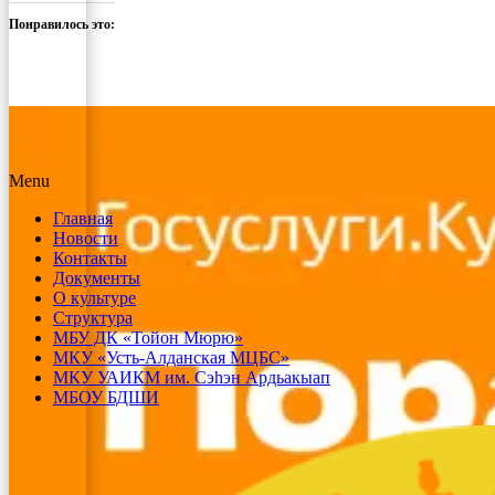
Понравилось это:
Menu
Главная
Новости
Контакты
Документы
О культуре
Структура
МБУ ДК «Тойон Мюрю»
МКУ «Усть-Алданская МЦБС»
МКУ УАИКМ им. Сэһэн Ардьакыап
МБОУ БДШИ