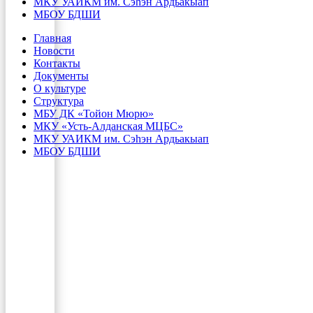
МКУ УАИКМ им. Сэһэн Ардьакыап
МБОУ БДШИ
Главная
Новости
Контакты
Документы
О культуре
Структура
МБУ ДК «Тойон Мюрю»
МКУ «Усть-Алданская МЦБС»
МКУ УАИКМ им. Сэһэн Ардьакыап
МБОУ БДШИ