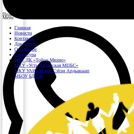
Поделиться в социальных сетях:
Menu
Главная
Новости
Контакты
Документы
О культуре
Структура
МБУ ДК «Тойон Мюрю»
МКУ «Усть-Алданская МЦБС»
МКУ УАИКМ им. Сэһэн Ардьакыап
МБОУ БДШИ