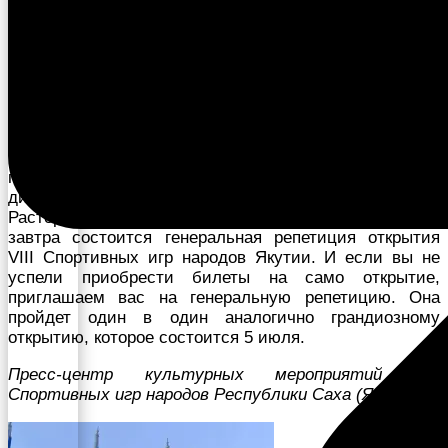
благословления спортсменов Усть-Алданского улуса.
Символично, что сие действие проходило в родном
аласе легендарного силача Маягатта Бэрт Хара.
Работа кипит и на стадионе. Каждый день с раннего
утра до позднего вечера здесь идут заключительные
строительные работы, а также репетиции
торжественных церемоний Открытия и Закрытия Игр.
Напомним, что режиссерско-постановочная группа
под руководством с заслуженным артистом РФ,
директором Государственного цирка Якутии Сергеем
Расторгуевым работает в Борогонцах с 20 июня. Уже
завтра состоится генеральная репетиция открытия
VIII Спортивных игр народов Якутии. И если вы не
успели приобрести билеты на само открытие,
приглашаем вас на генеральную репетицию. Она
пройдет один в один аналогично грандиозному
открытию, которое состоится 5 июля.
Пресс-центр культурных мероприятий VIII
Спортивных игр народов Республики Саха (Якутия)