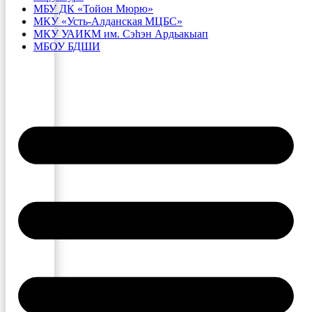
МБУ ДК «Тойон Мюрю»
МКУ «Усть-Алданская МЦБС»
МКУ УАИКМ им. Сэһэн Ардьакыап
МБОУ БДШИ