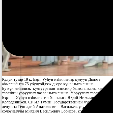
Кулун тутар 19 к. Бэрт-Ууһун нэһилиэгэр кулууп Дьиэтэ
аһыллыбыта 75 үбүлүөйдээх дьоро күнэ ыытылынна.
Бу күн нэһилиэк култууратын кэпсиир быыстапканы көрүү,
тэрээһин үөрүүлээх чааһа ыытылынна. Үөрүүлээх тэрээһиҥҥэ
Бэрт — Ууһун нэһилиэгин баһылыга Юрий Николаевич
Колодезников, СР Ил Түмэн Государственнай мунньаҕын
депутата Геннадий Анатольевич Васильев, улуус баһылыгын
солбуйааччы Михаил Васильевич Борисов, улуус культуратын