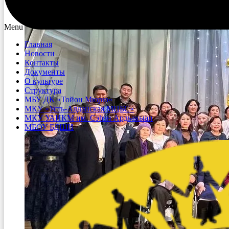
Menu
Главная
Новости
Контакты
Документы
О культуре
Структура
МБУ ДК «Тойон Мюрю»
МКУ «Усть-Алданская МЦБС»
МКУ УАИКМ им. Сэһэн Ардьакыап
МБОУ БДШИ