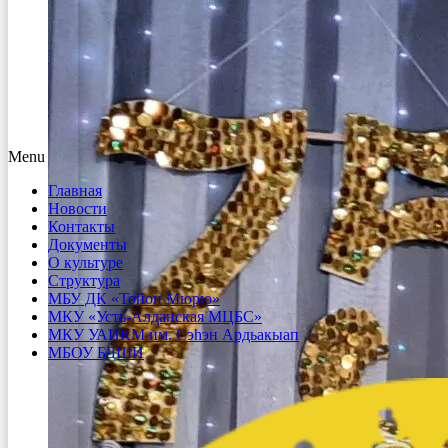
Menu
Главная
Новости
Контакты
Документы
О культуре
Структура
МБУ ДК «Тойон Мюрю»
МКУ «Усть-Алданская МЦБС»
МКУ УАИКМ им. Сэһэн Ардьакыап
МБОУ БДШИ