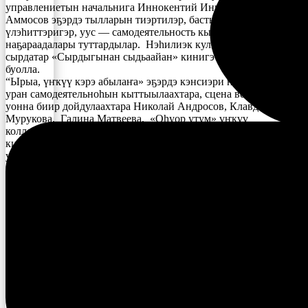
управлениетын начальнига Иннокентий Иннокентьевич
Аммосов эҕэрдэ тылларын тиэртилэр, бастыҥ культура
үлэһиттэригэр, уус — самодеятельность кыттыылаахтарыгар
наҕараадалары туттардылар. Нэһилиэк культуратын үлэтин
сырдатар «Сырдыгынан сыдьаайан» кинигэ сүрэхтэниитэ
буолла.
“Ырыа, үҥкүү кэрэ абылаҥа» эҕэрдэ кэнсиэри нэһилиэк уус-
уран самодеятельноһын кыттыылаахтара, сцена ветераннара
уонна биир дойдулаахтара Николай Андросов, Клавдия
Мурукова, Галина Матвеева, «Оһуор утум» үҥкүү
коллектива ( сал. Анна Винокурова), Алена Колодезникова
киэргэттилэр. Дьоро күн Николай Колодезников тылларыгар
уонна мелодиятыгар «Бэрт Ууһа» диэн саҥа ырыа нэһилиэк
хорун толоруутунан түмүктэннэ.