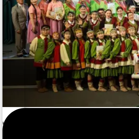
Олунньу 13 күнүгэр улууспутугар IV төгүлүн
ыытыллыбыт «Мүрү үҥкүүлүүр» күрэскэ Тааттаттан,
Чурапчыттан, Амматтан, Мэҥэ Хаҥаластан, Намтан,
Горнайтан, Уус Алдантан, Дьокуускайтан, Тулагыттан