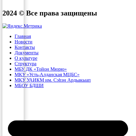
2024 © Все права защищены
Главная
Новости
Контакты
Документы
О культуре
Структура
МБУ ДК «Тойон Мюрю»
МКУ «Усть-Алданская МЦБС»
МКУ УАИКМ им. Сэһэн Ардьакыап
МБОУ БДШИ