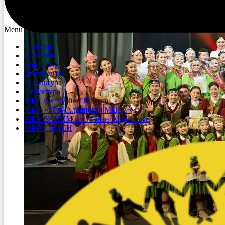
Menu
Главная
Новости
Контакты
Документы
О культуре
Структура
МБУ ДК «Тойон Мюрю»
МКУ «Усть-Алданская МЦБС»
МКУ УАИКМ им. Сэһэн Ардьакыап
МБОУ БДШИ