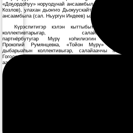
«Доҕордоhуу» норуодунай ансаамбыл (сал. Валентин
Козлов), улахан дьоҥҥо Дьокуускайтан «Уран» үҥкүү
ансаамбыла (сал. Ньургун Индеев) ыллылар.
Күрэспитигэр кэлэн кыттыбыт бары үҥкүү
коллективтарыгар, салайааччыларыгар,
партнёрбутугар Мүрү нэһилиэгин баһылыгар
Прокопий Румянцевка, «Тойон Мүрү» култуура
дыбарыаһын коллективыгар, салайааччы Максим
Гоголевка Уус Алдан хореографтарын ассоциациятын
аатыттан барҕа махталбытын тиэрдэбит.
Ульяна Ноговицына, хореографтар улуустааҕы
ассоциацияларын салайааччыта