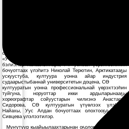
барыта 787 үҥкүүһүт кэлэн кытыннылар.
Төрдүс төгүлүн дьүүллүүр сүбэ председателинэн
А.Д. Макарова аатынан култуура колледжын
преподавателэ, СӨ култууратын үтүөлээх үлэһитэ
Станислав Степанов үлэлээтэ, чилиэннэринэн СӨ
норуодунай артыыһа, Арассыыйа култууратын
үтүөлээх үлэһитэ Дмитрий Артемьев,
өрөспүүбүлүкэтээҕи Норуот айымньытын дьиэтин
специалиһа, СӨ үөрэҕириитин, култууратын туйгуна,
«Учууталлар Учууталлара», «Методист Якутии» анал
бэлиэлэр хаһаайыннара, РФ уопсай үөрэхтээһинин
бочуоттаах үлэһитэ Николай Терютин, Арктикатааҕы
ускуустуба, култуура уонна айар индустрия
судаарыстыбаннай университетын доцена, СӨ
култууратын уонна профессиональнай үөрэхтээһин
туйгуна, норуоттар икки ардыларынааҕы
хореографтар сойуустарын чилиэнэ Анастасия
Сидорова, СӨ култууратын үтүөлээх үлэһитэ,
Найахы, Уус Алдан бочуоттаах олохтооҕо Мария
Сивцева үлэлээтилэр.
Муҥутуур кыайыылаахтарынан оҕолорго Тааттаттан