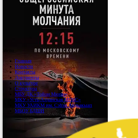
Menu
Главная
Новости
Контакты
Документы
О культуре
Структура
МБУ ДК «Тойон Мюрю»
МКУ «Усть-Алданская МЦБС»
МКУ УАИКМ им. Сэһэн Ардьакыап
МБОУ БДШИ