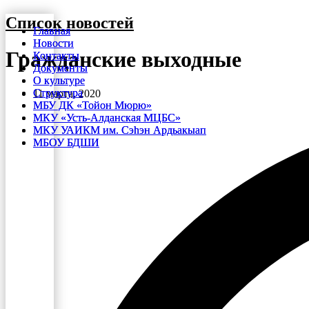
Перейти
Список новостей
Главная
Главная
к
Новости
Новости
содержимому
Гражданские выходные
Контакты
Контакты
Документы
Документы
О культуре
О культуре
Структура
Структура
11 марта, 2020
МБУ ДК «Тойон Мюрю»
МБУ ДК «Тойон Мюрю»
МКУ «Усть-Алданская МЦБС»
МКУ «Усть-Алданская МЦБС»
МКУ УАИКМ им. Сэһэн Ардьакыап
МКУ УАИКМ им. Сэһэн Ардьакыап
МБОУ БДШИ
МБОУ БДШИ