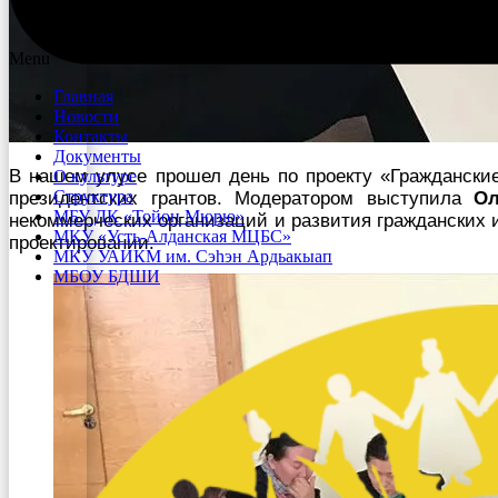
Menu
Главная
Новости
Контакты
Документы
В нашем улусе прошел день по проекту «Гражданские
О культуре
Структура
президентских грантов. Модератором выступила
Ол
МБУ ДК «Тойон Мюрю»
некоммерческих организаций и развития гражданских 
МКУ «Усть-Алданская МЦБС»
проектировании.
МКУ УАИКМ им. Сэһэн Ардьакыап
МБОУ БДШИ