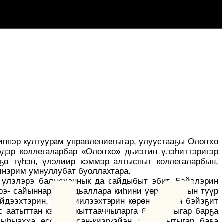
ппэр култуурам управлениетыгар, улуустааҕы Олоҥхо
эдэр коллегаларбар «Олоҥхо» дьиэтин үлэһиттэригэр
ҕө түһэн, үлэлиир кэммэр алтыспыт коллегаларбын,
эмнэрим умнуллубат буоллахтара.
р үлэлэрэ балысханнык да сайдыбыт эбит. Бэйэлэрин
рэ- сайыннара сылдьаллара киһини үөрдэр. Атын түүр
эйдээхтэрин, ситиһиилээхтэрин көрөн ырытан бэйэҕит
с аатыттан кэлбит кыттааччыларга барыгытыгар барҕа
ыһыахха өссө тупсан-киэркэйэн кыттаргытыгар баҕа