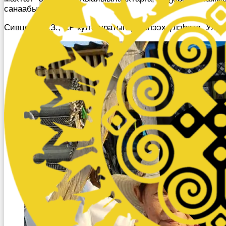
санаабын этэбин.
Сивцева М.З., СР култууратын үтүөлээх үлэһитэ, Улуу