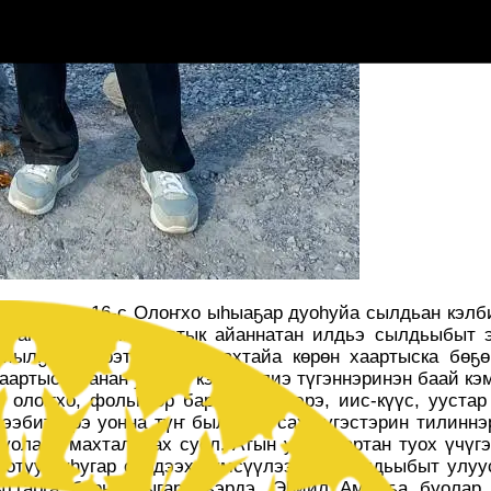
ыллыбыт 16-с Олоҥхо ыһыаҕар дуоһуйа сылдьан кэлби
н, аһатан, сымнаҕастык айаннатан илдьэ сылдьыбыт 
йылҕата кэрэтин сөҕө-махтайа көрөн хаартыска бөҕө
аартыскаланан уо.д.а. кэрэ бэлиэ түгэннэринэн баай к
 олоҥхо, фольклор бары көрүҥнэрэ, иис-күүс, ууста
эбиттэрэ уонна түҥ былыргы саха үгэстэрин тилиннэ
буолара махталлаах суол. Атын улуустартан туох үчүг
отуу туһугар сүрдээх түмсүүлээхтик сылдьыбыт улуу
ттарга барыгытыгар эҕэрдэ. Эһиил Аммаҕа буолар 