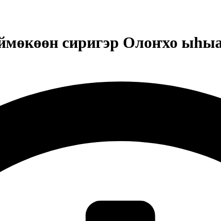
ймөкөөн сиригэр Олоҥхо ыһыа