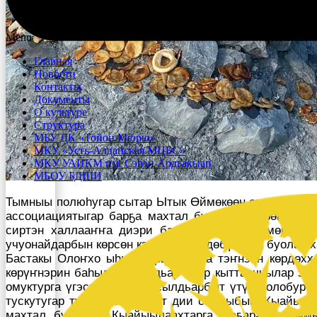
Menu
Главная
Новости
Контакты
Документы
О культуре
Структура
МБУ ДК «Тойон Мюрю»
МКУ «Усть-Алданская МЦБС»
МКУ УАИКМ им. Сэһэн Ардьакыап
МБОУ БДШИ
Тымныы полюһугар сытар Ытык Өймөкөөн сиригэр ыыт
ассоциациятыгар барҕа махтал буоллун. Көрөн-истэ
сиртэн халлааҥҥа диэри барҕа махтал. Өймөкөөн а
учуонайдарбын көрсөн кэпсэтэн, өйдөбүнньүк буолар х
Бастакы Олоҥхо ыһыахтарын кытта тэҥнээн көрдөххө
көрүҥнэрин баһылыы сылдьар эдэр кыттааччылар элбэ
омуктурга үгэспитин тута сылдьарбыт үтүө холобур 
тускутугар туһаныахтааххыт дии саныыбын. Кыайыы-х
махтал буоллун. Кыайыылаахтарга, наҕараадаламмы