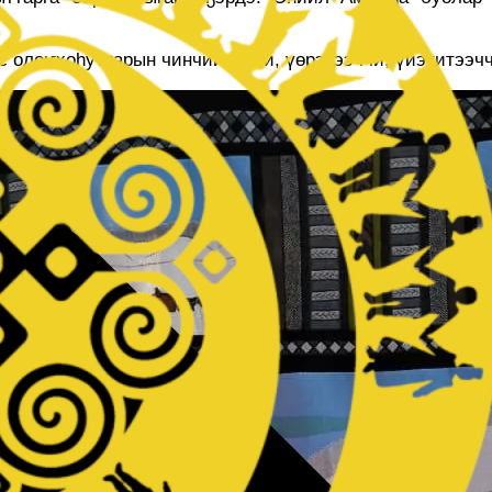
с олоҥхоһуттарын чинчийээччи, үөрэтээччи, үйэтитээчч